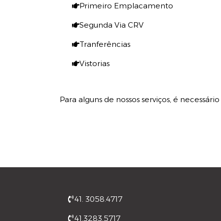
Primeiro Emplacamento
Segunda Via CRV
Tranferências
Vistorias
Para alguns de nossos serviços, é necessári
41. 3058.4717
41.3283.5717